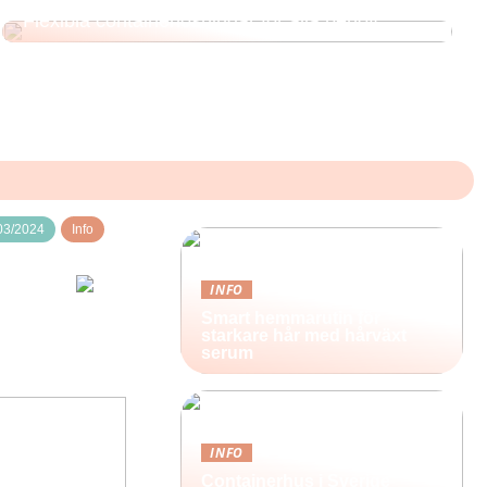
Flexibla containerlösningar för alla behov
03/2024
Info
INFO
Smart hemmarutin för
starkare hår med hårväxt
serum
INFO
Containerhus i Sverige