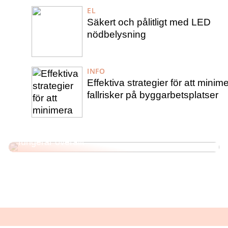
EL
Säkert och pålitligt med LED
nödbelysning
INFO
Effektiva strategier för att minim
fallrisker på byggarbetsplatser
Från strand till stad: 3 sommarklänningar som
fungerar överallt