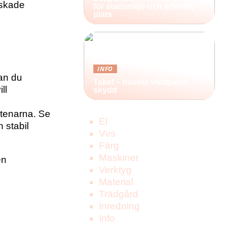
nskade
för stadsmiljö och offentlig
plats
INFO
kan du
Taket – husets viktigaste
ll
skydd
stenarna. Se
El
 stabil
Vvs
Färg
Maskiner
en
Verktyg
Material
Trädgård
Inredning
Info