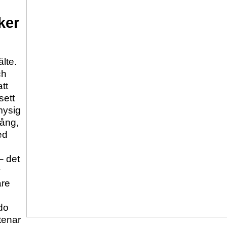
ker
lte.
ch
tt
sett
mysig
gång,
ed
– det
v
are
do
stenar