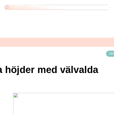
Från strand till stad: 3 sommarklänningar som
fungerar överallt
19/
ya höjder med välvalda