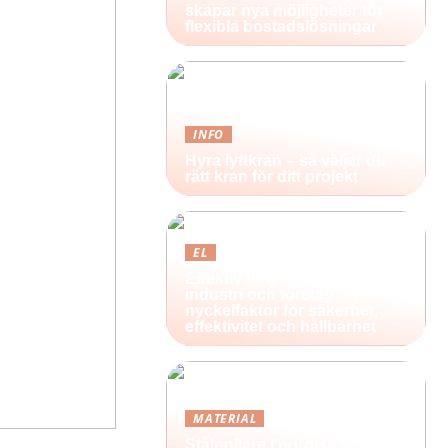
skapar nya möjligheter för
flexibla bostadslösningar
INFO
Hyra lyftkran – så väljer du
rätt kran för ditt projekt
EL
Effektiv belysning för
industri och företag: En
nyckelfaktor för säkerhet,
effektivitet och hållbarhet
MATERIAL
Stålpollare i nordisk design