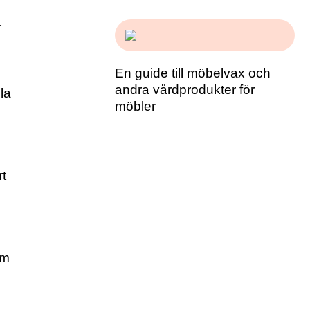
r
En guide till möbelvax och
andra vårdprodukter för
la
möbler
rt
om