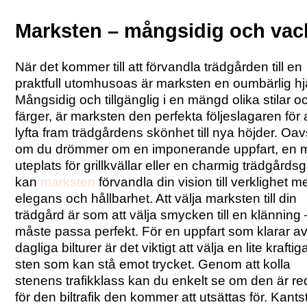
Marksten – mångsidig och vac
När det kommer till att förvandla trädgården till en
praktfull utomhusoas är marksten en oumbärlig hjä
Mångsidig och tillgänglig i en mängd olika stilar o
färger, är marksten den perfekta följeslagaren för a
lyfta fram trädgårdens skönhet till nya höjder. Oav
om du drömmer om en imponerande uppfart, en 
uteplats för grillkvällar eller en charmig trädgårds
kan
marksten
förvandla din vision till verklighet m
elegans och hållbarhet. Att välja marksten till din
trädgård är som att välja smycken till en klänning 
måste passa perfekt. För en uppfart som klarar a
dagliga bilturer är det viktigt att välja en lite kraftig
sten som kan stå emot trycket. Genom att kolla
stenens trafikklass kan du enkelt se om den är re
för den biltrafik den kommer att utsättas för. Kant