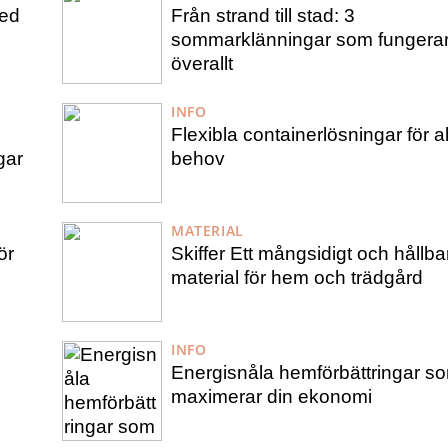
med
Från strand till stad: 3
sommarklänningar som fungera
överallt
INFO
Flexibla containerlösningar för al
gar
behov
MATERIAL
ör
Skiffer Ett mångsidigt och hållba
material för hem och trädgård
INFO
Energisnåla hemförbättringar s
maximerar din ekonomi