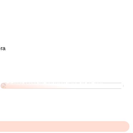
era
Flexibla containerlösningar för alla behov