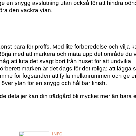
 ge en snygg avslutning utan också för att hindra oö
töra den vackra ytan.
nst bara för proffs. Med lite förberedelse och vilja 
Börja med att markera och mäta upp det område du vi
 att luta det svagt bort från huset för att undvika
örberett marken är det dags för det roliga; att lägga 
utrymme för fogsanden att fylla mellanrummen och ge en
över ytan för en snygg och hållbar finish.
de detaljer kan din trädgård bli mycket mer än bara 
INFO