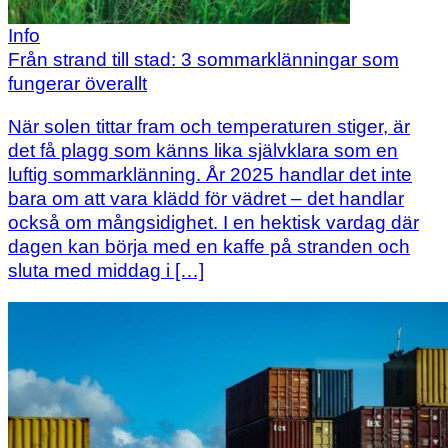
Info
Från strand till stad: 3 sommarklänningar som
fungerar överallt
När solen tittar fram och temperaturen stiger, är
det få plagg som känns lika självklara som en
luftig sommarklänning. År 2025 handlar det inte
bara om att vara klädd för vädret – det handlar
också om mångsidighet. I en hektisk vardag där
dagen kan börja med en kaffe på stranden och
sluta med middag i […]