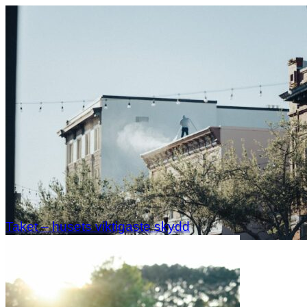
Taket – husets viktigaste skydd