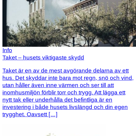
Info
Taket – husets viktigaste skydd
Taket är en av de mest avgörande delarna av ett
hus. Det skyddar inte bara mot regn, snö och vind,
utan håller även inne värmen och ser till att
inomhusmiljön förblir torr och trygg. Att lägga ett
nytt tak eller underhålla det befintliga är en
investering i både husets livslängd och din egen
trygghet. Oavsett […]