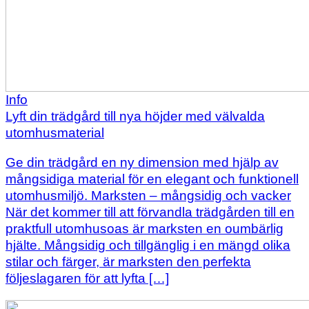
Info
Lyft din trädgård till nya höjder med välvalda
utomhusmaterial
Ge din trädgård en ny dimension med hjälp av
mångsidiga material för en elegant och funktionell
utomhusmiljö. Marksten – mångsidig och vacker
När det kommer till att förvandla trädgården till en
praktfull utomhusoas är marksten en oumbärlig
hjälte. Mångsidig och tillgänglig i en mängd olika
stilar och färger, är marksten den perfekta
följeslagaren för att lyfta […]