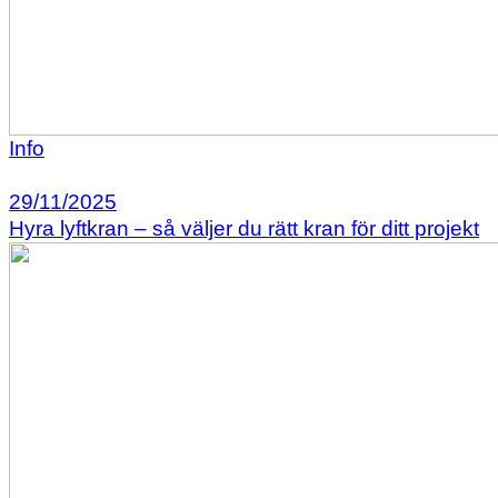
Info
29/11/2025
Hyra lyftkran – så väljer du rätt kran för ditt projekt