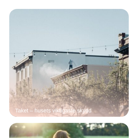
Taket – husets viktigaste skydd