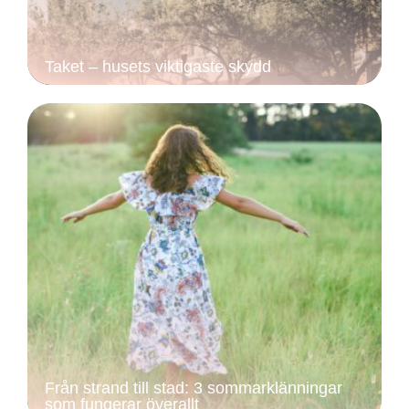
Taket – husets viktigaste skydd
Från strand till stad: 3 sommarklänningar
som fungerar överallt