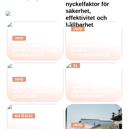
nyckelfaktor för
säkerhet,
effektivitet och
hållbarhet
INFO
Containerhus i
INFO
Sverige skapar nya
Smart hemmarutin
möjligheter för
för starkare hår med
flexibla
hårväxt serum
bostadslösningar
EL
Effektiv belysning
för industri och
INFO
företag: En
Hyra lyftkran – så
nyckelfaktor för
väljer du rätt kran för
säkerhet, effektivitet
ditt projekt
och hållbarhet
MATERIAL
Stålpollare i nordisk
INFO
design för