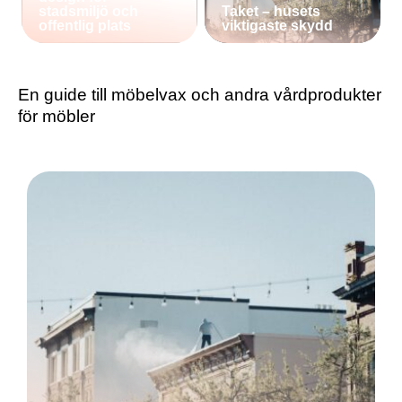
stadsmiljö och
Taket – husets
offentlig plats
viktigaste skydd
En guide till möbelvax och andra vårdprodukter
för möbler