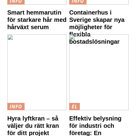
INFO
INFO
Smart hemmarutin
Containerhus i
för starkare hår med
Sverige skapar nya
hårväxt serum
möjligheter för
flexibla
bostadslösningar
INFO
EL
Hyra lyftkran – så
Effektiv belysning
väljer du rätt kran
för industri och
för ditt projekt
företag: En