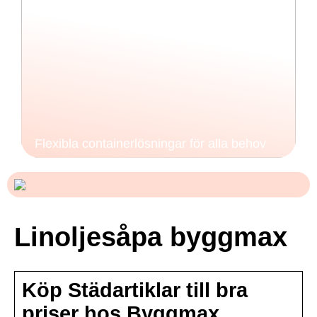
Flexibla containerlösningar för alla behov
Linoljesåpa byggmax
Köp Städartiklar till bra
priser hos Byggmax