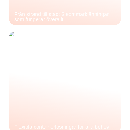
Från strand till stad: 3 sommarklänningar
som fungerar överallt
Flexibla containerlösningar för alla behov