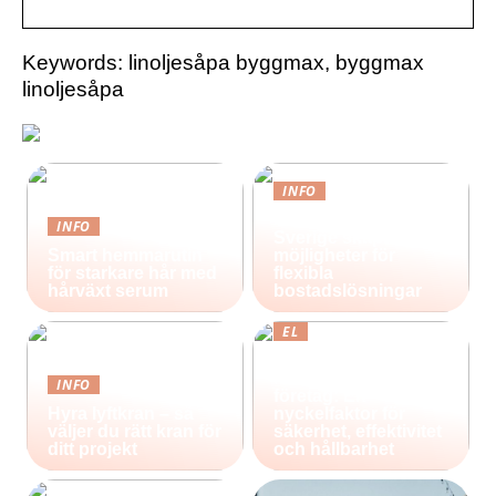
Keywords: linoljesåpa byggmax, byggmax
linoljesåpa
INFO
Containerhus i
INFO
Sverige skapar nya
Smart hemmarutin
möjligheter för
för starkare hår med
flexibla
hårväxt serum
bostadslösningar
EL
Effektiv belysning
för industri och
INFO
företag: En
Hyra lyftkran – så
nyckelfaktor för
väljer du rätt kran för
säkerhet, effektivitet
ditt projekt
och hållbarhet