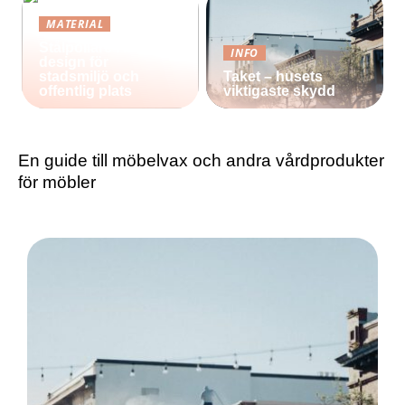
MATERIAL
Stålpollare i nordisk
INFO
design för
stadsmiljö och
Taket – husets
offentlig plats
viktigaste skydd
En guide till möbelvax och andra vårdprodukter
för möbler