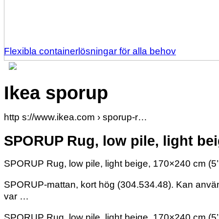
Flexibla containerlösningar för alla behov
Ikea sporup
http s://www.ikea.com › sporup-r…
SPORUP Rug, low pile, light bei
SPORUP Rug, low pile, light beige, 170×240 cm (5’
SPORUP-mattan, kort hög (304.534.48). Kan användas
var …
SPORUP Rug, low pile, light beige, 170×240 cm (5’7