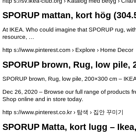
http s://sv.ikea-club.org › Katalog med betyg › Спа
SPORUP mattan, kort hög (304.
At IKEA. Who could imagine that SPORUP rug, with it
resource, …
http s://www.pinterest.com › Explore › Home Decor
SPORUP brown, Rug, low pile, 2
SPORUP brown, Rug, low pile, 200×300 cm – IKEA |
Dec 26, 2020 – Browse our full range of products fr
Shop online and in store today.
http s://www.pinterest.co.kr › 탐색 › 집안 꾸미기
SPORUP Matta, kort lugg – Ikea