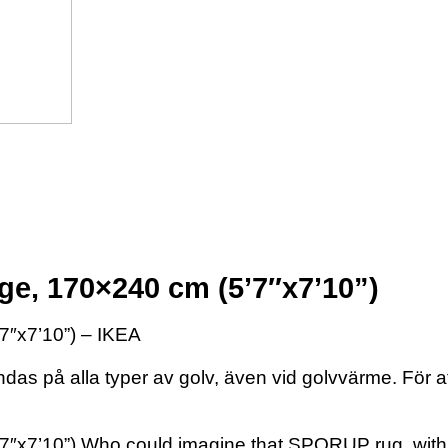
ge, 170×240 cm (5’7″x7’10”)
7″x7’10”) – IKEA
 på alla typer av golv, även vid golvvärme. För att 
″x7’10”) Who could imagine that SPORUP rug, with its