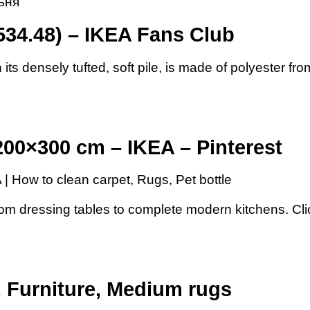
льня
534.48) – IKEA Fans Club
s densely tufted, soft pile, is made of polyester f
00×300 cm – IKEA – Pinterest
 How to clean carpet, Rugs, Pet bottle
om dressing tables to complete modern kitchens. Click
, Furniture, Medium rugs