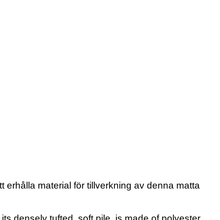
erhålla material för tillverkning av denna matta
 densely tufted, soft pile, is made of polyester