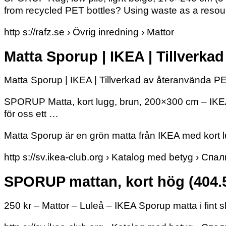
from recycled PET bottles? Using waste as a resour
http s://rafz.se › Övrig inredning › Mattor
Matta Sporup | IKEA | Tillverka
Matta Sporup | IKEA | Tillverkad av återanvända P
SPORUP Matta, kort lugg, brun, 200×300 cm – IKEA ·
för oss ett …
Matta Sporup är en grön matta från IKEA med kort 
http s://sv.ikea-club.org › Katalog med betyg › Спа
SPORUP mattan, kort hög (404.
250 kr – Mattor – Luleå – IKEA Sporup matta i fint s