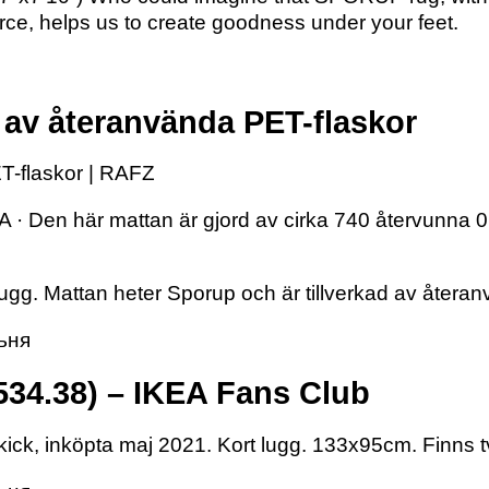
ce, helps us to create goodness under your feet.
d av återanvända PET-flaskor
ET-flaskor | RAFZ
 Den här mattan är gjord av cirka 740 återvunna 0,5
lugg. Mattan heter Sporup och är tillverkad av åter
льня
534.38) – IKEA Fans Club
kick, inköpta maj 2021. Kort lugg. 133x95cm. Finns tv