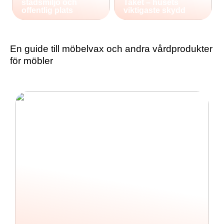
stadsmiljö och
Taket – husets
offentlig plats
viktigaste skydd
En guide till möbelvax och andra vårdprodukter
för möbler