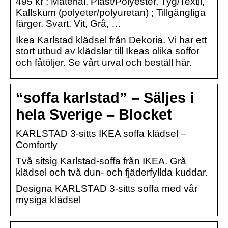
495 kr ; Material. Plast/Polyester, Tyg/Textil,
Kallskum (polyeter/polyuretan) ; Tillgängliga
färger. Svart, Vit, Grå, …
Ikea Karlstad klädsel från Dekoria. Vi har ett
stort utbud av klädslar till Ikeas olika soffor
och fåtöljer. Se vårt urval och beställ här.
“soffa karlstad” – Säljes i
hela Sverige – Blocket
KARLSTAD 3-sitts IKEA soffa klädsel –
Comfortly
Två sitsig Karlstad-soffa från IKEA. Grå
klädsel och två dun- och fjäderfyllda kuddar.
Designa KARLSTAD 3-sitts soffa med vår
mysiga klädsel