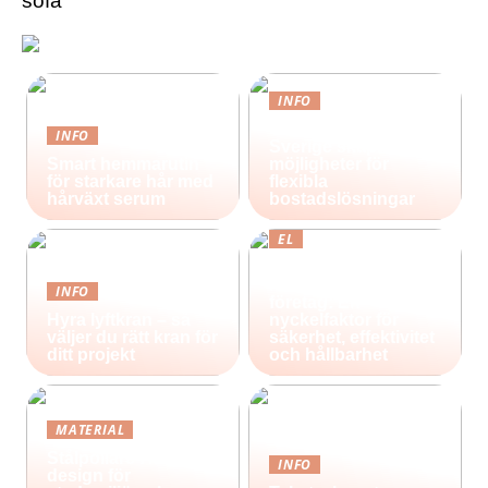
sofa
INFO
Containerhus i
INFO
Sverige skapar nya
Smart hemmarutin
möjligheter för
för starkare hår med
flexibla
hårväxt serum
bostadslösningar
EL
Effektiv belysning
för industri och
INFO
företag: En
Hyra lyftkran – så
nyckelfaktor för
väljer du rätt kran för
säkerhet, effektivitet
ditt projekt
och hållbarhet
MATERIAL
Stålpollare i nordisk
INFO
design för