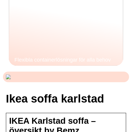
Flexibla containerlösningar för alla behov
Ikea soffa karlstad
IKEA Karlstad soffa –
översikt by Bemz