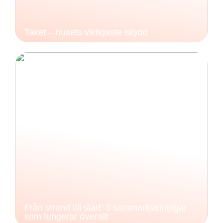
Taket – husets viktigaste skydd
Från strand till stad: 3 sommarklänningar
som fungerar överallt