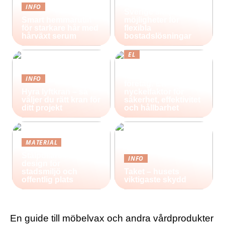
Containerhus i
INFO
Sverige skapar nya
Smart hemmarutin
möjligheter för
för starkare hår med
flexibla
hårväxt serum
bostadslösningar
EL
Effektiv belysning
för industri och
INFO
företag: En
Hyra lyftkran – så
nyckelfaktor för
väljer du rätt kran för
säkerhet, effektivitet
ditt projekt
och hållbarhet
MATERIAL
Stålpollare i nordisk
INFO
design för
stadsmiljö och
Taket – husets
offentlig plats
viktigaste skydd
En guide till möbelvax och andra vårdprodukter