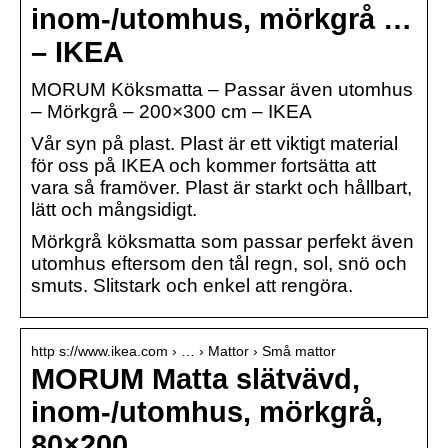
inom-/utomhus, mörkgrå …
– IKEA
MORUM Köksmatta – Passar även utomhus
– Mörkgrå – 200×300 cm – IKEA
Vår syn på plast. Plast är ett viktigt material
för oss på IKEA och kommer fortsätta att
vara så framöver. Plast är starkt och hållbart,
lätt och mångsidigt.
Mörkgrå köksmatta som passar perfekt även
utomhus eftersom den tål regn, sol, snö och
smuts. Slitstark och enkel att rengöra.
http s://www.ikea.com › … › Mattor › Små mattor
MORUM Matta slätvävd,
inom-/utomhus, mörkgrå,
80×200 …