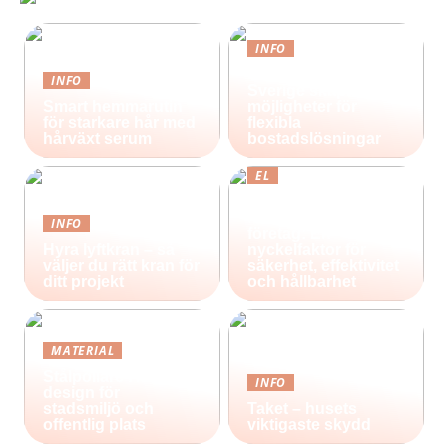
INFO
Containerhus i
INFO
Sverige skapar nya
Smart hemmarutin
möjligheter för
för starkare hår med
flexibla
hårväxt serum
bostadslösningar
EL
Effektiv belysning
för industri och
INFO
företag: En
Hyra lyftkran – så
nyckelfaktor för
väljer du rätt kran för
säkerhet, effektivitet
ditt projekt
och hållbarhet
MATERIAL
Stålpollare i nordisk
INFO
design för
stadsmiljö och
Taket – husets
offentlig plats
viktigaste skydd