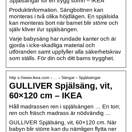
Spjälsängar för en trygg sömn – IKEA
Produktinformation. Sängbottnen kan
monteras i två olika höjdlägen. En spjälsida
kan monteras bort när barnet blir större och
själv kliver i/ur spjälsängen.
Varje babysäng har rundade kanter och är
gjorda i icke-skadliga material och
utföranden samt uppfyller alla säkerhetskrav
som ställs. För din och ditt barns trygghet.
http s://www.ikea.com › … › Sängar › Spjälsängar
GULLIVER Spjälsäng, vit,
60×120 cm – IKEA
Håll madrassen ren i spjälsängen … En torr,
ren och fräsch madrass är nödvändig …
GULLIVER Spjälsäng, vit, 60×120 cm. När
babyn blir större kan du nämligen flytta ner