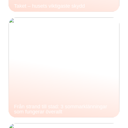
Taket – husets viktigaste skydd
Från strand till stad: 3 sommarklänningar
som fungerar överallt