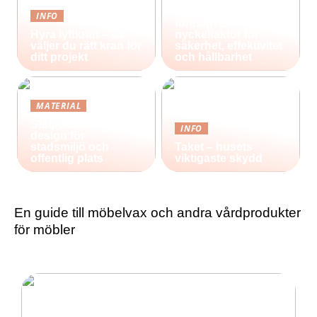
Effektiv belysning
för industri och
INFO
företag: En
Hyra lyftkran – så
nyckelfaktor för
väljer du rätt kran för
säkerhet, effektivitet
ditt projekt
och hållbarhet
MATERIAL
Stålpollare i nordisk
INFO
design för
stadsmiljö och
Taket – husets
offentlig plats
viktigaste skydd
En guide till möbelvax och andra vårdprodukter
för möbler