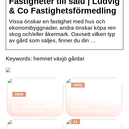
Fastigheter till salu | Ludvig
& Co Fastighetsförmedling
Vissa önskar en fastighet med hus och
ekonomibyggnader, andra önskar köpa ren
skog och/eller åkermark. Oavsett vilken typ
av gård som säljes, finner du din …
Keywords: hemnet växjö gårdar
INFO
Containerhus i
INFO
Sverige skapar nya
Smart hemmarutin
möjligheter för
för starkare hår med
flexibla
hårväxt serum
bostadslösningar
EL