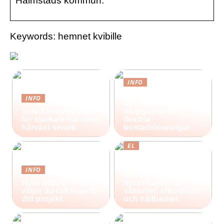
Halmstads kommun.
Keywords: hemnet kvibille
INFO
Containerhus i
INFO
Sverige skapar nya
Smart hemmarutin
möjligheter för
för starkare hår med
flexibla
hårväxt serum
bostadslösningar
EL
Effektiv belysning
för industri och
INFO
företag: En
Hyra lyftkran – så
nyckelfaktor för
väljer du rätt kran för
säkerhet, effektivitet
ditt projekt
och hållbarhet