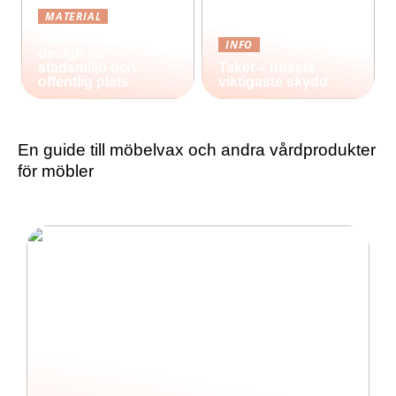
MATERIAL
Stålpollare i nordisk
INFO
design för
stadsmiljö och
Taket – husets
offentlig plats
viktigaste skydd
En guide till möbelvax och andra vårdprodukter
för möbler