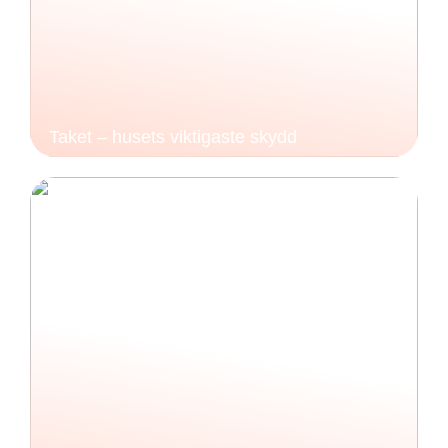
Taket – husets viktigaste skydd