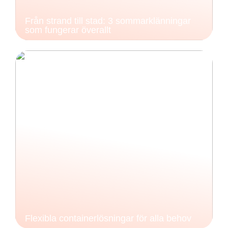
Från strand till stad: 3 sommarklänningar
som fungerar överallt
Flexibla containerlösningar för alla behov