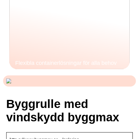
Flexibla containerlösningar för alla behov
Byggrulle med
vindskydd byggmax