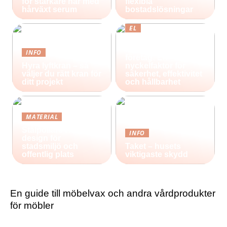
för starkare hår med
flexibla
hårväxt serum
bostadslösningar
EL
Effektiv belysning
för industri och
INFO
företag: En
Hyra lyftkran – så
nyckelfaktor för
väljer du rätt kran för
säkerhet, effektivitet
ditt projekt
och hållbarhet
MATERIAL
Stålpollare i nordisk
INFO
design för
stadsmiljö och
Taket – husets
offentlig plats
viktigaste skydd
En guide till möbelvax och andra vårdprodukter
för möbler