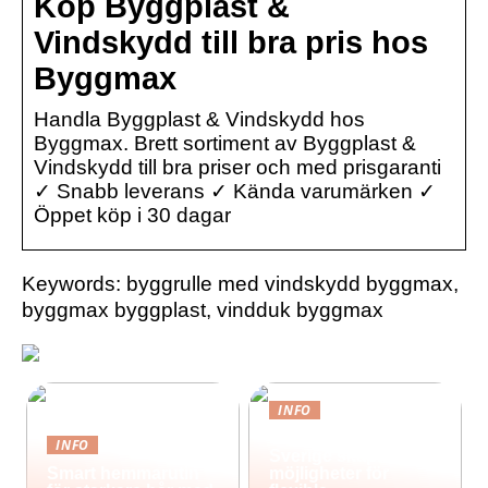
Köp Byggplast &
Vindskydd till bra pris hos
Byggmax
Handla Byggplast & Vindskydd hos
Byggmax. Brett sortiment av Byggplast &
Vindskydd till bra priser och med prisgaranti
✓ Snabb leverans ✓ Kända varumärken ✓
Öppet köp i 30 dagar
Keywords: byggrulle med vindskydd byggmax,
byggmax byggplast, vindduk byggmax
INFO
Containerhus i
INFO
Sverige skapar nya
Smart hemmarutin
möjligheter för